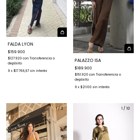
FALDA LYON
$159.900
$127.920
con
Transferencia o
PALAZZO ISA
depósito
$189.900
9
x
$17.766,67
sin interés
$151.920
con
Transferencia o
depósito
9
x
$21.100
sin interés
1
/
2
1
/
10