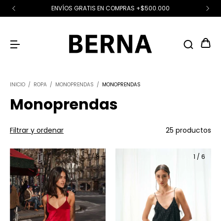
ENVÍOS GRATIS EN COMPRAS +$500.000
INICIO
/
ROPA
/
MONOPRENDAS
/
MONOPRENDAS
Monoprendas
Filtrar y ordenar
25 productos
1
/
8
1
/
6