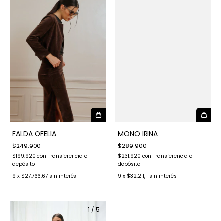
MONO IRINA
FALDA OFELIA
$289.900
$249.900
$231.920
con
Transferencia o
$199.920
con
Transferencia o
depósito
depósito
9
x
$32.211,11
sin interés
9
x
$27.766,67
sin interés
1
/
5