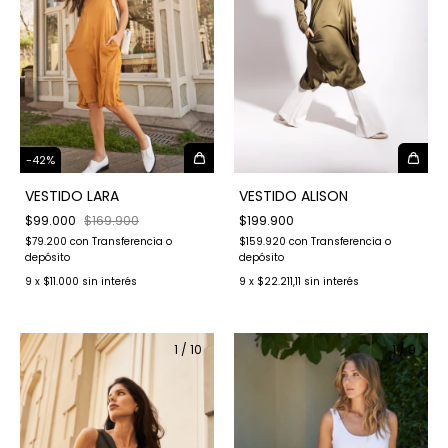
-
42
%
VESTIDO LARA
VESTIDO ALISON
$99.000
$169.900
$199.900
$79.200
con
Transferencia o
$159.920
con
Transferencia o
depósito
depósito
9
x
$11.000
sin interés
9
x
$22.211,11
sin interés
1
/
10
1
/
9