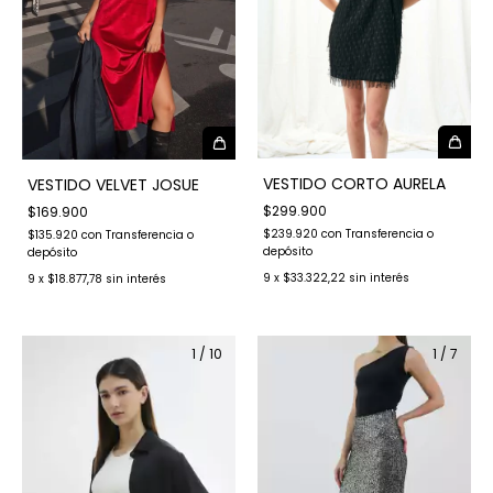
VESTIDO CORTO AURELA
VESTIDO VELVET JOSUE
$299.900
$169.900
$239.920
con
Transferencia o
$135.920
con
Transferencia o
depósito
depósito
9
x
$33.322,22
sin interés
9
x
$18.877,78
sin interés
1
/
10
1
/
7