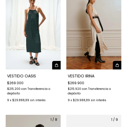
VESTIDO IRINA
VESTIDO OASIS
$269.900
$269.000
$215.920
con
Transferencia o
$215.200
con
Transferencia o
depósito
depósito
9
x
$29.988,89
sin interés
9
x
$29.888,89
sin interés
1
/
8
1
/
9