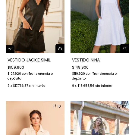
2x1
VESTIDO JACKIE SIMIL
VESTIDO NINA
$159.900
$149.900
$127.920
con
Transferencia o
$119.920
con
Transferencia o
depósito
depósito
9
x
$17.766,67
sin interés
9
x
$16.655,56
sin interés
1
/
10
1
/
10