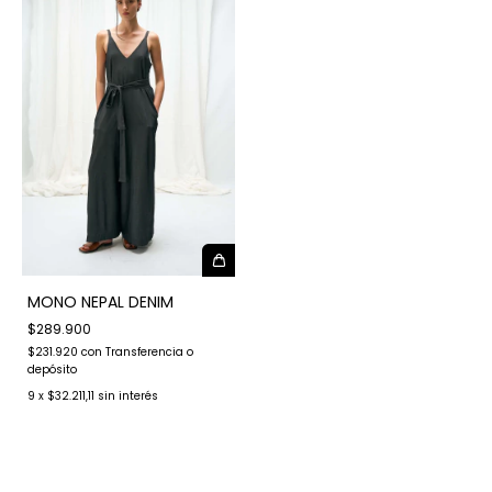
MONO NEPAL DENIM
$289.900
$231.920
con
Transferencia o
depósito
9
x
$32.211,11
sin interés