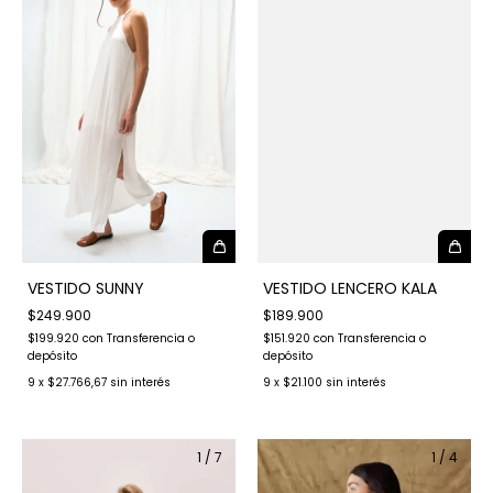
VESTIDO LENCERO KALA
VESTIDO SUNNY
$189.900
$249.900
$151.920
con
Transferencia o
$199.920
con
Transferencia o
depósito
depósito
9
x
$21.100
sin interés
9
x
$27.766,67
sin interés
1
/
7
1
/
4