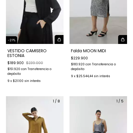
-
21
%
VESTIDO CAMISERO
Falda MOON MIDI
ESTONIA
$229.900
$189.900
$239.000
$183.920
con
Transferencia o
$151.920
con
Transferencia o
depósito
depósito
9
x
$25.544,44
sin interés
9
x
$21.100
sin interés
1
/
8
1
/
5