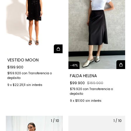
VESTIDO MOON
-
41
%
$199.900
$159.920
con
Transferencia o
FALDA HELENA
depósito
$99.900
$169.900
9
x
$22.211,11
sin interés
$79.920
con
Transferencia o
depósito
9
x
$11.100
sin interés
1
/
10
1
/
10