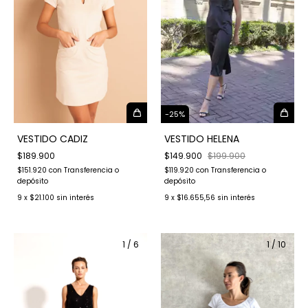
-
25
%
VESTIDO CADIZ
VESTIDO HELENA
$189.900
$149.900
$199.900
$151.920
con
Transferencia o
$119.920
con
Transferencia o
depósito
depósito
9
x
$21.100
sin interés
9
x
$16.655,56
sin interés
1
/
6
1
/
10