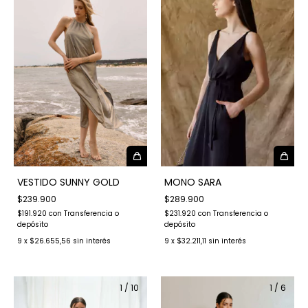
MONO SARA
VESTIDO SUNNY GOLD
$289.900
$239.900
$231.920
con
Transferencia o
$191.920
con
Transferencia o
depósito
depósito
9
x
$32.211,11
sin interés
9
x
$26.655,56
sin interés
1
/
10
1
/
6