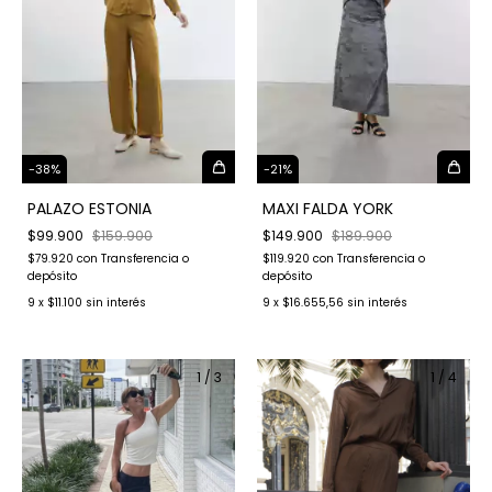
-
38
%
-
21
%
PALAZO ESTONIA
MAXI FALDA YORK
$99.900
$159.900
$149.900
$189.900
$79.920
con
Transferencia o
$119.920
con
Transferencia o
depósito
depósito
9
x
$11.100
sin interés
9
x
$16.655,56
sin interés
1
/
3
1
/
4