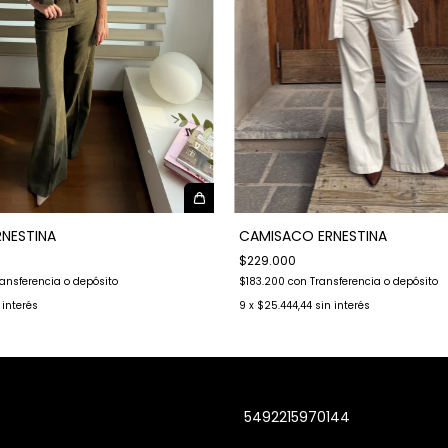
NESTINA
CAMISACO ERNESTINA
$229.000
ransferencia o depósito
$183.200
con
Transferencia o depósito
 interés
9
x
$25.444,44
sin interés
5492215970144