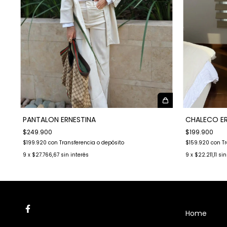
CHALECO ER
PANTALON ERNESTINA
$199.900
$249.900
$159.920
con
T
$199.920
con
Transferencia o depósito
9
x
$22.211,11
sin
9
x
$27.766,67
sin interés
Home