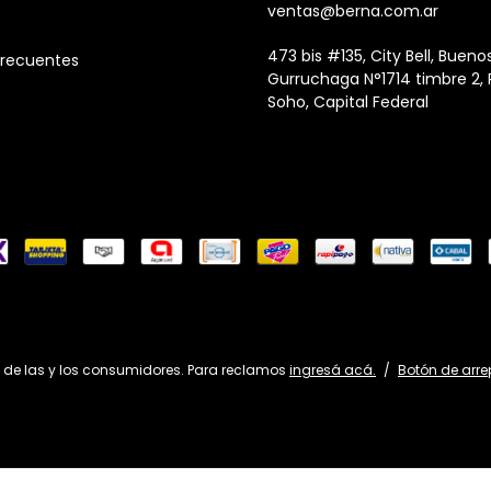
ventas@berna.com.ar
473 bis #135, City Bell, Buenos
Frecuentes
Gurruchaga N°1714 timbre 2,
Soho, Capital Federal
 de las y los consumidores. Para reclamos
ingresá acá.
/
Botón de arre