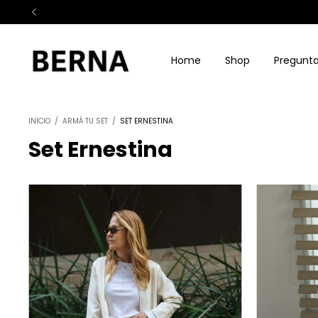
Home
Shop
Pregunta
INICIO
/
ARMÁ TU SET
/
SET ERNESTINA
Set Ernestina