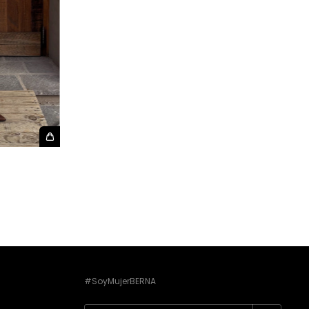
#SoyMujerBERNA