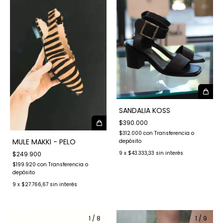
SANDALIA KOSS
$390.000
$312.000
con
Transferencia o
MULE MAKKI - PELO
depósito
9
x
$43.333,33
sin interés
$249.900
$199.920
con
Transferencia o
depósito
9
x
$27.766,67
sin interés
1
/
8
1
/
9