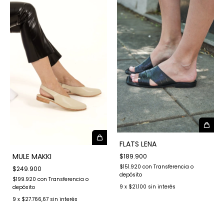
FLATS LENA
MULE MAKKI
$189.900
$151.920
con
Transferencia o
$249.900
depósito
$199.920
con
Transferencia o
9
x
$21.100
sin interés
depósito
9
x
$27.766,67
sin interés