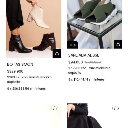
-
51
%
SANDALIA ALISSE
$94.000
$189.900
BOTAS SOON
$75.200
con
Transferencia o
$329.900
depósito
$263.920
con
Transferencia o
9
x
$10.444,44
sin interés
depósito
9
x
$36.655,56
sin interés
1
/
7
1
/
6