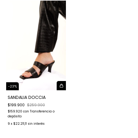
1
/
6
-
23
%
SANDALIA DOCCIA
$199.900
$259.900
$159.920
con
Transferencia o
depósito
9
x
$22.211,11
sin interés