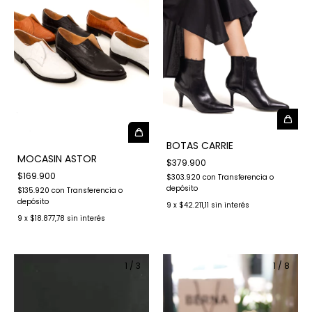
BOTAS CARRIE
MOCASIN ASTOR
$379.900
$169.900
$303.920
con
Transferencia o
depósito
$135.920
con
Transferencia o
depósito
9
x
$42.211,11
sin interés
9
x
$18.877,78
sin interés
1
/
3
1
/
8