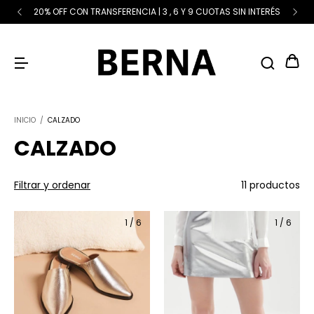
20% OFF CON TRANSFERENCIA | 3 , 6 Y 9 CUOTAS SIN INTERÉS
INICIO
/
CALZADO
CALZADO
Filtrar y ordenar
11 productos
1
/
6
1
/
6